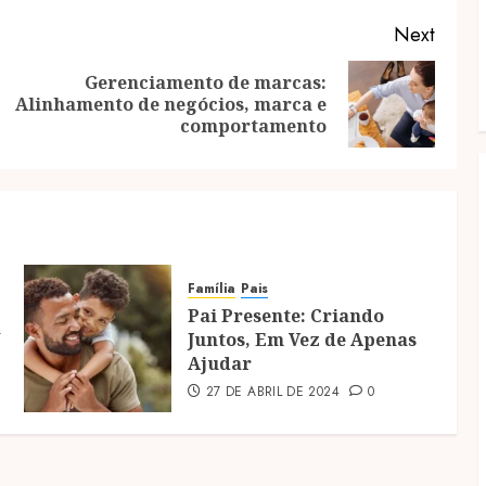
Next
Gerenciamento de marcas:
Previous
Next
Alinhamento de negócios, marca e
post:
post:
comportamento
Família
Pais
Pai Presente: Criando
a
Juntos, Em Vez de Apenas
Ajudar
27 DE ABRIL DE 2024
0