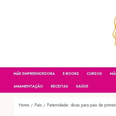
Skip
to
content
MÃE EMPREENDEDORA
E-BOOKS
CURSOS
MÃ
AMAMENTAÇÃO
RECEITAS
SAÚDE
Home
Pais
Paternidade: dicas para pais de primei