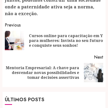
Juntos, podemos construir uma sociedade
onde a paternidade ativa seja a norma,
não a exceção.
Post
Previous
navigation
Cursos online para capacitação em Y
Pr
para mulheres: Invista no seu futuro
po
e conquiste seus sonhos!
Next
Mentoria Empresarial: A chave para
Next
desvendar novas possibilidades e
post:
tomar decisões assertivas
ÚLTIMOS POSTS