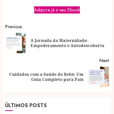
Adquira já o seu Ebook
Post
Previous
navigation
A Jornada da Maternidade:
Pr
Empoderamento e Autodescoberta
po
Next
Cuidados com a Saúde do Bebê: Um
Next
Guia Completo para Pais
post:
ÚLTIMOS POSTS