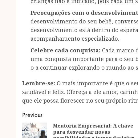
crianças não é indicado, pois cada um 
Preocupações com o desenvolviment
desenvolvimento do seu bebê, converse 
desenvolvimento está dentro do esperad
acompanhamento especializado.
Celebre cada conquista:
Cada marco d
uma conquista importante para o seu 
o a continuar explorando o mundo ao s
Lembre-se:
O mais importante é que o se
saudável e feliz. Ofereça a ele amor, car
que ele possa florescer no seu próprio rit
Post
Previous
navigation
Mentoria Empresarial: A chave
para desvendar novas