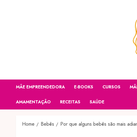
Skip
to
content
MÃE EMPREENDEDORA
E-BOOKS
CURSOS
MÃ
AMAMENTAÇÃO
RECEITAS
SAÚDE
Home
Bebês
Por que alguns bebês são mais adia